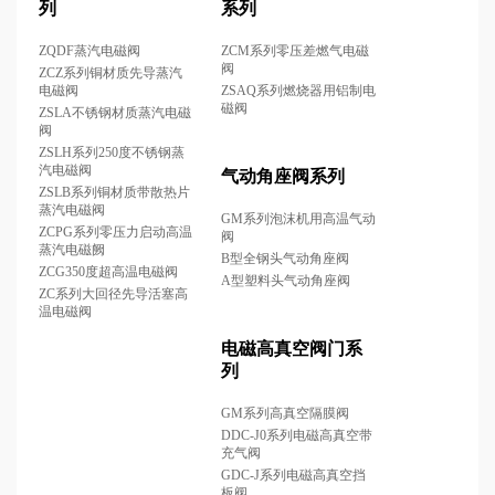
列
系列
ZQDF蒸汽电磁阀
ZCM系列零压差燃气电磁
阀
ZCZ系列铜材质先导蒸汽
电磁阀
ZSAQ系列燃烧器用铝制电
磁阀
ZSLA不锈钢材质蒸汽电磁
阀
ZSLH系列250度不锈钢蒸
汽电磁阀
气动角座阀系列
ZSLB系列铜材质带散热片
蒸汽电磁阀
GM系列泡沫机用高温气动
ZCPG系列零压力启动高温
阀
蒸汽电磁阙
B型全钢头气动角座阀
ZCG350度超高温电磁阀
A型塑料头气动角座阀
ZC系列大回径先导活塞高
温电磁阀
电磁高真空阀门系
列
GM系列高真空隔膜阀
DDC-J0系列电磁高真空带
充气阀
GDC-J系列电磁高真空挡
板阀