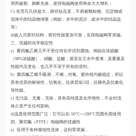
用而破裂、膨帐失效，使得电磁阀使用寿命大大增长；
C) 先导孔孔径超大，路径短且直，不易被颗粒物、沉淀物或
流体中的结晶物堵塞（例如：水中的泥沙、卤水中的结晶盐
等）
d)嵌入式密封结构，密封性能更加可靠，实现电磁阀零泄漏。
三、优越的化学稳定性
a）聚四氟乙烯几乎不受任何化学试剂腐蚀。例如在浓硫酸
（98%浓硫酸）、硝酸、盐酸，甚至在王水中煮沸，其重量及
性能均无变化，也几乎不溶于所有的溶剂。
b）聚四氟乙烯不吸潮，不燃，对氧、紫外线均极稳定，所以
具有优异的耐候性，抗氧化，抗表层垢1旧，抗褪色及抗脆化
等性能。
c) 无污染，无毒，无味，具有高纯度及化学惰性，不会对流
体介质产生任何影响。
d)温度使用范围广泛：它可以在-50°C~+200°C范围长期使用
四、聚四氟（PTFE）电磁阀的优越性
a）应用于各种腐蚀性流体，达到零泄漏，