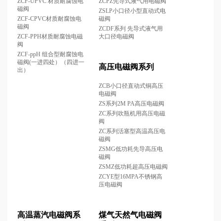
ZCF-UPVC 材质耐腐蚀电
ZCPZ先导式液气用电磁阀
磁阀
ZSLP小口径小型直动式电
ZCF-CPVC材质耐腐蚀电
磁阀
磁阀
ZCDF系列 先导式液气用
ZCF-PPH材质耐腐蚀电磁
大口径电磁阀
阀
ZCF-ppH 组合型耐腐蚀电
磁阀(一进四处）（四进一
高压电磁阀系列
出）
ZCB小口径直动式铜高压
电磁阀
ZS系列2M PA高压电磁阀
ZC系列吹瓶机用高压电磁
阀
ZC系列活塞型高温高压电
磁阀
ZSMG低功耗先导高压电
磁阀
ZSMZ低功耗超高压电磁阀
ZCYE型16MPA不锈钢高
压电磁阀
高温蒸汽电磁阀系
煤气天然气电磁阀